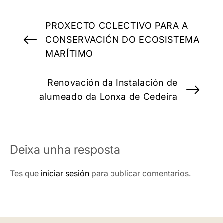
Navegación
PROXECTO COLECTIVO PARA A
de
CONSERVACIÓN DO ECOSISTEMA
Previous
MARÍTIMO
entradas
post:
Renovación da Instalación de
Nex
alumeado da Lonxa de Cedeira
pos
Deixa unha resposta
Tes que
iniciar sesión
para publicar comentarios.