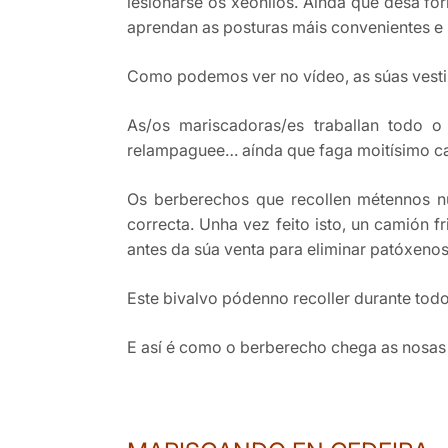
lesionarse os xeonllos. Aínda que desa for
aprendan as posturas máis convenientes e 
Como podemos ver no vídeo, as súas vestim
As/os mariscadoras/es traballan todo 
relampaguee… aínda que faga moitísimo calo
Os berberechos que recollen métennos n
correcta. Unha vez feito isto, un camión 
antes da súa venta para eliminar patóxeno
Este bivalvo pódenno recoller durante tod
E así é como o berberecho chega as nosa