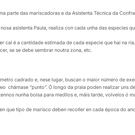
a parte das mariscadoras e da Asistenta Técnica da Confrar
 nosa asistenta Paula, realiza con cada unha das especies qu
r cal é a cantidade estimada de cada especie que hai na ría
ecer, se se debe sembrar noutra zona, etc.
 metro cadrado e, nese lugar, buscan o maior número de exe
eo chámase “punto”. Ó longo da praia poden realizar uns dez
nnos nunha bolsa para medilos e, máis tarde, volvelos ó ma
en que tipo de marisco deben recoller en cada época do ano