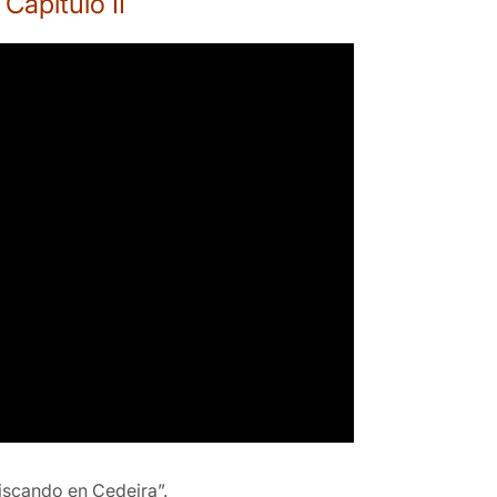
apítulo II
iscando en Cedeira”.