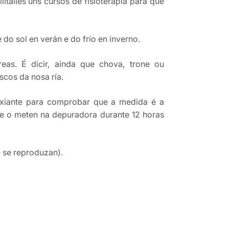
ítalles uns cursos de fisioterapia para que
o sol en verán e do frío en inverno.
as. É dicir, aínda que chova, trone ou
scos da nosa ría.
ixiante para comprobar que a medida é a
o e o meten na depuradora durante 12 horas
 se reproduzan).