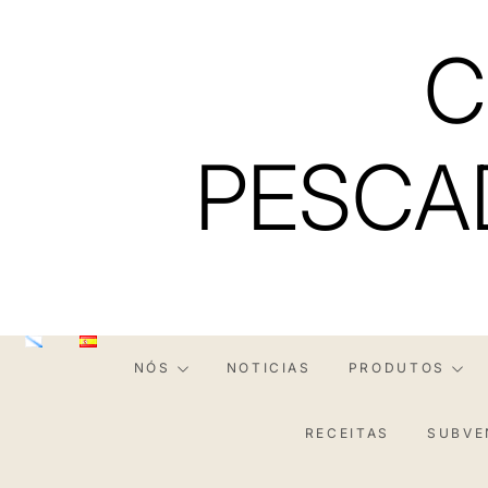
Skip
to
C
content
PESCA
NÓS
NOTICIAS
PRODUTOS
RECEITAS
SUBVE