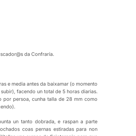
iscador@s da Confraría.
 horas e media antes da baixamar (o momento
bir), facendo un total de 5 horas diarias.
ho por persoa, cunha talla de 28 mm como
cendo).
punta un tanto dobrada, e raspan a parte
agochados coas pernas estiradas para non