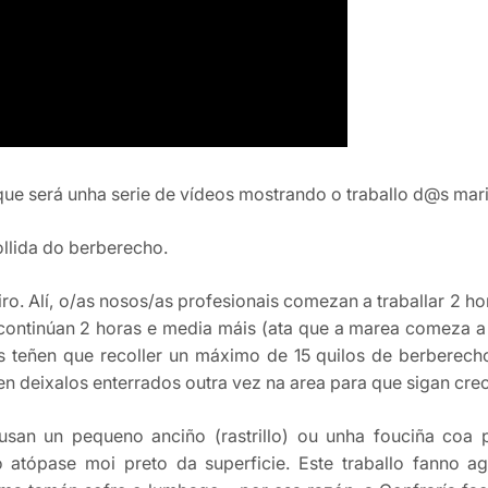
que será unha serie de vídeos mostrando o traballo d@s mar
llida do berberecho.
eiro. Alí, o/as nosos/as profesionais comezan a traballar 2
continúan 2 horas e media máis (ata que a marea comeza a su
s teñen que recoller un máximo de 15 quilos de berberec
n deixalos enterrados outra vez na area para que sigan cre
 usan un pequeno anciño (rastrillo) ou unha fouciña coa 
o atópase moi preto da superficie. Este traballo fanno 