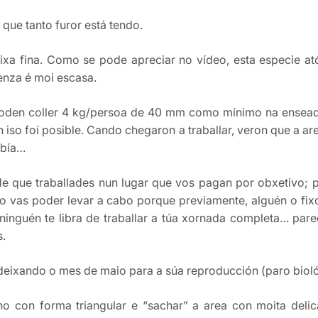
 que tanto furor está tendo.
ixa fina. Como se pode apreciar no vídeo, esta especie 
enza é moi escasa.
poden coller 4 kg/persoa de 40 mm como mínimo na enseada 
n iso foi posible. Cando chegaron a traballar, veron que a ar
ebía…
e que traballades nun lugar que vos pagan por obxetivo; p
 vas poder levar a cabo porque previamente, alguén o fixo 
inguén te libra de traballar a túa xornada completa… parec
s.
 deixando o mes de maio para a súa reproducción (paro bioló
ho con forma triangular e “sachar” a area con moita deli