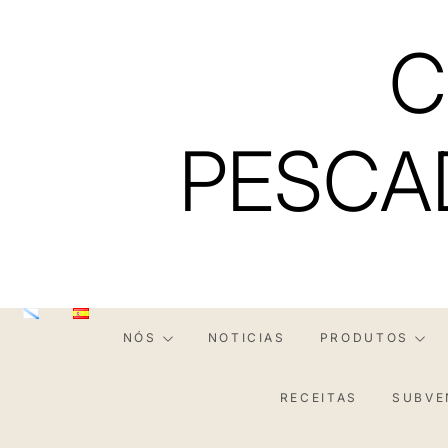
Skip
to
C
content
PESCA
NÓS
NOTICIAS
PRODUTOS
RECEITAS
SUBVE