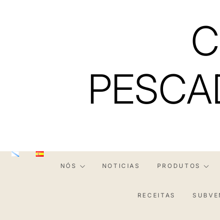
Skip
to
C
content
PESCA
NÓS
NOTICIAS
PRODUTOS
RECEITAS
SUBVE