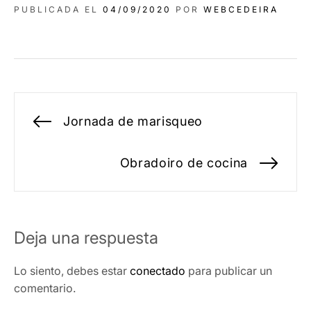
PUBLICADA EL
04/09/2020
POR
WEBCEDEIRA
Navegación
Jornada de marisqueo
Entrada
de
anterior:
entradas
Obradoiro de cocina
Ent
sig
Deja una respuesta
Lo siento, debes estar
conectado
para publicar un
comentario.