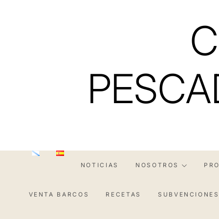
Saltar
al
C
contenido
PESCA
NOTICIAS
NOSOTROS
PR
VENTA BARCOS
RECETAS
SUBVENCIONE