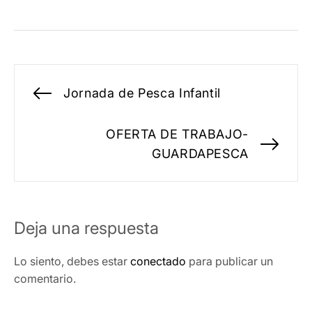
Navegación
Jornada de Pesca Infantil
Entrada
de
anterior:
OFERTA DE TRABAJO-
entradas
Ent
GUARDAPESCA
sig
Deja una respuesta
Lo siento, debes estar
conectado
para publicar un
comentario.