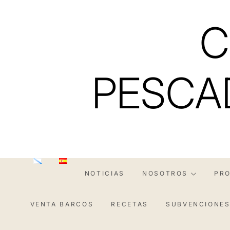
Saltar
al
C
contenido
PESCA
NOTICIAS
NOSOTROS
PR
VENTA BARCOS
RECETAS
SUBVENCIONE